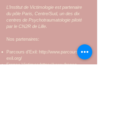
L’Institut de Victimologie est partenaire
du pôle Paris, Centre/Sud, un des dix
centres de Psychotraumatologie piloté
par le CN2R de Lille.
Nos partenaires:
Parcours d'Exil:
http://www.parcours-
exil.org/
France Victimes:
https://www.france-
victimes.fr/
CFCV:
https://cfcv.asso.fr/
CNIDFF:
http://www.infofemmes.com/v2/accueil.
html
AFVT:
https://www.afvt.org/
Solidarité Femmes:
http://www.solidaritefemmes.org/
ARIV
France Terre d'Asile​:
https://www.france-terre-asile.org/