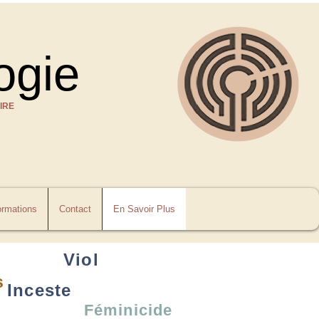
ogie
IRE
rmations
Contact
En Savoir Plus
Viol
s
Inceste
Féminicide