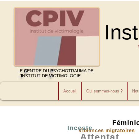
Inst
LE
C
ENTRE DU
P
SYCHOTRAUMA DE
L'
I
NSTITUT DE
V
ICTIMOLOGIE
Accueil
Qui sommes-nous ?
Notr
Fémini
Inceste
Violences migratoires
Attentat