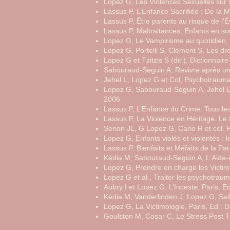
Lopez G, Les Violences Sexuelles sur le
Lassus P, L’Enfance Sacrifiée : De la M
Lassus P, Être parents au risque de l'Év
Lassus P, Maltraitances. Enfants en so
Lopez G, Le Vampirisme au quotidien, 
Lopez G, Portelli S, Clément S, Les droi
Lopez G et Tzitzis S (dir.), Dictionnair
Sabouraud-Seguin A, Revivre après un
Jehel L, Lopez G et Col, Psychotrauma
Lopez G, Sabouraud-Seguin A, Jehel L 
2006
Lassus P, L’Enfance du Crime. Tous les
Lassus P, La Violence en Héritage. Le 
Senon JL, G Lopez G, Cario R et col. P
Lopez G, Enfants violés et violentés : 
Lassus P, Bienfaits et Méfaits de la Pa
Kédia M, Sabouraud-Seguin A, L'Aide-
Lopez G, Prendre en charge les Victime
Lopez G et al., Traiter les psychotrau
Aubry I et Lopez G, L’Inceste, Paris, 
Kédia M, Vanderlinden J, Lopez G, Sai
Lopez G, La Victimologie, Paris, Ed : D
Goulston M, Cosar C, Le Stress Post T