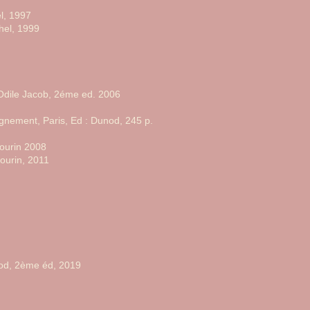
el, 1997
chel, 1999
Odile Jacob, 2éme ed. 2006
gnement, Paris, Ed : Dunod, 245 p.
Bourin 2008
 Bourin, 2011
unod, 2ème éd, 2019