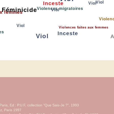
Viol
Inceste
Viol
Féminicide
Violences migratoires
Viol
ux femmes
Violen
Viol
Violences faites aux femmes
es
Inceste
Viol
A
Violences faites aux femmes
Attentat
Violences migratoire
Inceste
 Paris, Ed : P.U.F, collection "Que Sais-Je ?", 1993
oz, Paris 1997