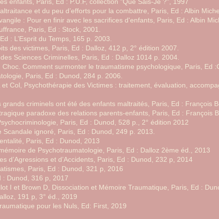
s enfants, Paris, Ed : P.U.F, collection "Que Sais-Je ?", 1997
altraitance et du peu d’efforts pour la combattre, Paris, Ed : Albin Mich
angile : Pour en finir avec les sacrifices d'enfants, Paris, Ed : Albin Mi
uffrance, Paris, Ed : Stock, 2001.
Ed : L’Esprit du Temps, 165 p. 2003.
ts des victimes, Paris, Ed : Dalloz, 412 p, 2° édition 2007.
e des Sciences Criminelles, Paris, Ed : Dalloz 1014 p. 2004.
 Choc. Comment surmonter le traumatisme psychologique, Paris, Ed :
tologie, Paris, Ed : Dunod, 284 p. 2006.
et Col, Psychothérapie des Victimes : traitement, évaluation, accompa
 grands criminels ont été des enfants maltraités, Paris, Ed : François 
tragique paradoxe des relations parents-enfants, Paris, Ed : François
sychocriminologie, Paris, Ed : Dunod, 528 p., 2° édition 2012
le Scandale ignoré, Paris, Ed : Dunod, 249 p. 2013.
rentalité, Paris, Ed : Dunod, 2013
mémoire de Psychotraumatologie, Paris, Ed : Dalloz 2ème éd., 2013
s d’Agressions et d’Accidents, Paris, Ed : Dunod, 232 p, 2014
matismes, Paris, Ed : Dunod, 321 p, 2016
Ed : Dunod, 316 p, 2017
llot I et Brown D, Dissociation et Mémoire Traumatique, Paris, Ed : D
alloz, 191 p, 3° éd., 2019
raumatique pour les Nuls, Ed: First, 2019