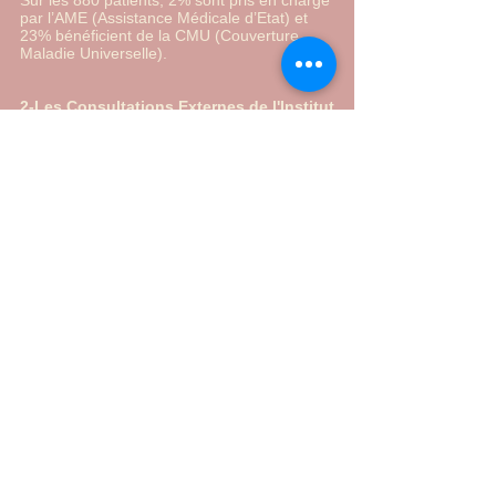
Sur les 880 patients, 2% sont pris en charge
par l’AME (Assistance Médicale d’Etat) et
23% bénéficient de la CMU (Couverture
Maladie Universelle).
2-Les Consultations Externes de l'Institut
de Victimologie
Depuis 2008, l’Institut de Victimologie a
ouvert avec le Conseil Général de Seine St
Denis et plusieurs municipalités 33
consultations d’évaluation psychologique des
personnes victimes de traumatisme.
Fin 2021, 24 consultations d’évaluation et
d’orientation fonctionnaient en Seine St
Denis dont une dédiée aux enfants:
- 2 à la Courneuve au CMS Salvador
Allende, financées par la ville et le FIPD,
réservées aux femmes victimes de violences
- 3 au CMS de Romainville, financées par la
ville et le FIPD, pour toutes les victimes de
violences
- 3 à Montreuil- 1 financée par le
département de Seine St Denis et 2
financées par la ville et le FIPD au CMS
Daniel Renoult. Deux consultations sont
réservées aux enfants victimes de violences