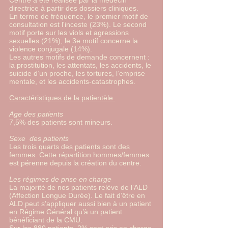
Centre a été réalisée par la médecin
directrice à partir des dossiers cliniques.
En terme de fréquence, le premier motif de
consultation est l'inceste (23%). Le second
motif porte sur les viols et agressions
sexuelles (21%), le 3e motif concerne la
violence conjugale (14%).
Les autres motifs de demande concernent :
la prostitution, les attentats, les accidents, le
suicide d’un proche, les tortures, l’emprise
mentale, et les accidents-catastrophes.
Caractéristiques de la patientèle
Age des patients
7,5% des patients sont mineurs.
Sexe des patients
Les trois quarts des patients sont des
femmes. Cette répartition hommes/femmes
est pérenne depuis la création du centre.
Les régimes de prise en charge
La majorité de nos patients relève de l’ALD
(Affection Longue Durée). Le fait d’être en
ALD peut s’appliquer aussi bien à un patient
en Régime Général qu’à un patient
bénéficiant de la CMU.