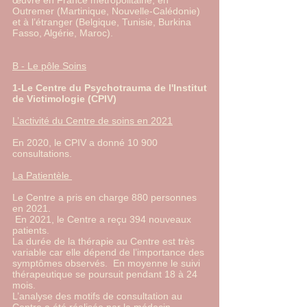
œuvre en France métropolitaine, en
Outremer (Martinique, Nouvelle-Calédonie)
et à l’étranger (Belgique, Tunisie, Burkina
Fasso, Algérie, Maroc).
B - Le pôle Soins
1-Le Centre du Psychotrauma de l'Institut
de Victimologie (CPIV)
L’activité du Centre de soins en 2021
En 2020, le CPIV a donné 10 900
consultations.
La Patientèle
Le Centre a pris en charge 880 personnes
en 2021.
En 2021, le Centre a reçu 394 nouveaux
patients.
La durée de la thérapie au Centre est très
variable car elle dépend de l’importance des
symptômes observés. En moyenne le suivi
thérapeutique se poursuit pendant 18 à 24
mois.
L’analyse des motifs de consultation au