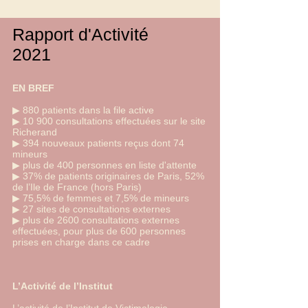
Rapport d'Activité
2021
EN BREF
▶ 880 patients dans la file active
▶ 10 900 consultations effectuées sur le site
Richerand
▶ 394 nouveaux patients reçus dont 74
mineurs
▶ plus de 400 personnes en liste d'attente
▶ 37% de patients originaires de Paris, 52%
de l’Ile de France (hors Paris)
▶ 75,5% de femmes et 7,5% de mineurs
▶ 27 sites de consultations externes
▶ plus de 2600 consultations externes
effectuées, pour plus de 600 personnes
prises en charge dans ce cadre
L’Activité de l’Institut