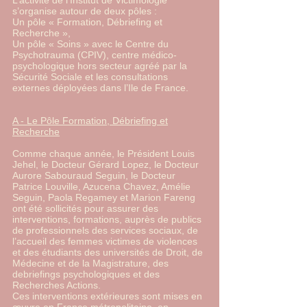
L’activité de l’Institut de Victimologie
s’organise autour de deux pôles :
Un pôle « Formation, Débriefing et
Recherche »,
Un pôle « Soins » avec le Centre du
Psychotrauma (CPIV), centre médico-
psychologique hors secteur agréé par la
Sécurité Sociale et les consultations
externes déployées dans l’Ile de France.
A - Le Pôle Formation, Débriefing et
Recherche
Comme chaque année, le Président Louis
Jehel, le Docteur Gérard Lopez, le Docteur
Aurore Sabouraud Seguin, le Docteur
Patrice Louville, Azucena Chavez, Amélie
Seguin, Paola Regamey et Marion Fareng
ont été sollicités pour assurer des
interventions, formations, auprès de publics
de professionnels des services sociaux, de
l’accueil des femmes victimes de violences
et des étudiants des universités de Droit, de
Médecine et de la Magistrature, des
debriefings psychologiques et des
Recherches Actions.
Ces interventions extérieures sont mises en