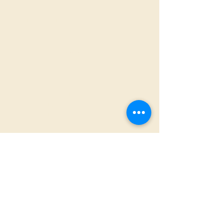
TRESORIERE
: Bénédicte de
MONTVALON - Ancienne directrice
administrative
SECRETAIRE
: Maya DUBICH - Membre
du Conseil d'Administration du Collectif
Féministe Contre le Viol (CFCV)
Dr Alain BEAUPIN- Médecin, Président
du Centre National de Santé
RICHERAND - CCAS
Marie-France CASALIS - Présidente du
Collectif Féministe Contre le Viol (CFCV)
Pr Florian FERRERI - Psychiatre, Service
de Psychiatrie et psychologie médicale
Hôpital Saint Antoine - Sorbonne
Université
Efrain GARCIA - Ancien directeur du