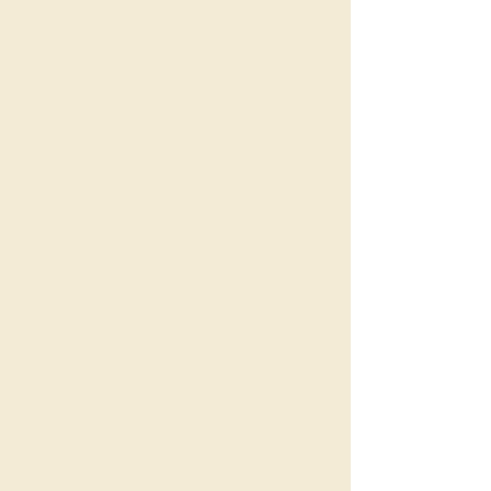
L'ADMINISTRATION DE L'INSTITUT
Le Conseil d'Administration de l'Institut de
Victimologie est constitué des membres
suivants:
PRESIDENT
: Docteur Patrice LOUVILLE
- Psychiatre - Responsable de l'Unité
d'Addictologie Hôpital Corentin-Celton -
Chargé d'Enseignement à l'Université
Paris Cité et à l'Institut Catholique de
Paris - Consultation de
Psychotraumatisme et Santé au Travail
PRESIDENT D'HONNEUR
: Dr Gérard
LOPEZ - Psychiatre - Fondateur de
l'Institut de Victimologie