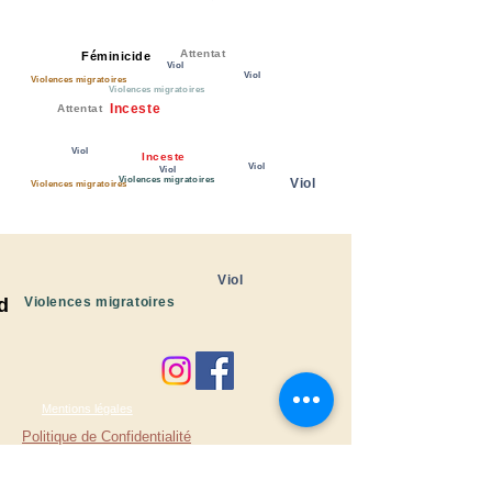
Attentat
Féminicide
Viol
Viol
Violences migratoires
Violences migratoires
Inceste
Attentat
Viol
Inceste
Viol
Viol
Violences migratoires
Viol
Violences migratoires
Viol
d
Violences migratoires
Mentions légales
Politique de Confidentialité